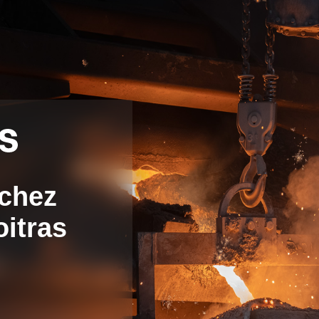
chez
oitras