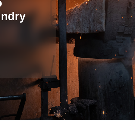
o
undry