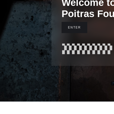
Welcome t
Poitras Fo
ENTER